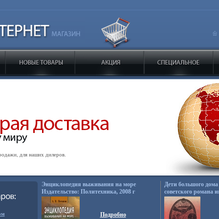
одажи, для наших дилеров.
Энциклопедия выживания на море
Дети большого дома
Издательство: Политехника, 2008 г
советского романа и
Твердый переплет, 312 стр ISBN 978-5-
7325-0670-9 Тираж: 3000 экз Формат:
ом
70x90/32 (~113х165 мм) инфо 3902q.
Подробно