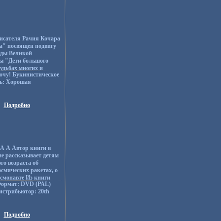
исателя Рачия Кочара
а" посвящен подвигу
оды Великой
ы "Дети большого
судьбах многих и
очу! Букинистическое
 оказавшихся на
ь: Хорошая
прерывном потоке
огика, 1983 г Твердый
сатель пристально
раж: 100000 экз
овека, его глазами
170х215 мм) инфо
 оценивает
Подробно
 и народом путь
нтовик, создал
й художественной
ветских воинов -
ицеров,
А А Автор книги в
тор Рачия Кочар.
е рассказывает детям
го возраста об
осмических ракетах, о
осмонавте Из книги
Формат: DVD (PAL)
 подготовке
истрибьютор: 20th
 какие черты
льный код: 5
спитать в себе
VD-9 (2 слоя)
деть этой профессией
 Английский /
ния с детьми Автор
Подробно