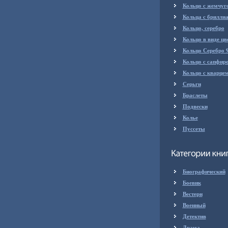
Кольцо с жемчуг
Кольца с брилли
Кольцо, серебро
Кольцо в виде цв
Кольцо Серебро 
Кольцо с сапфир
Кольцо с кварце
Серьги
Браслеты
Подвески
Колье
Пуссеты
Биографический
Боевик
Вестерн
Военный
Детектив
Драма