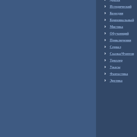
Исторический
Комедия
Криминальный
Мистика
Обучающий
Приключения
Сериал
Сказка/Фэнтези
Триллер
Ужасы
Фантастика
Эротика