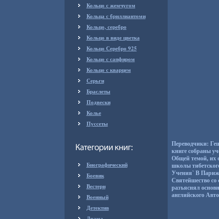
Кольцо с жемчугом
Кольца с бриллиантоми
Кольцо, серебро
Кольцо в виде цветка
Кольцо Серебро 925
Кольцо с сапфиром
Кольцо с кварцем
Серьги
Браслеты
Подвески
Колье
Пуссеты
Переводчики: Ге
книге собраны уч
Общей темой, их 
Биографический
школы тибетского
Учения` В Париже
Боевик
Святейшество со 
Вестерн
разъяснял основн
английского Авто
Военный
Детектив
Драма