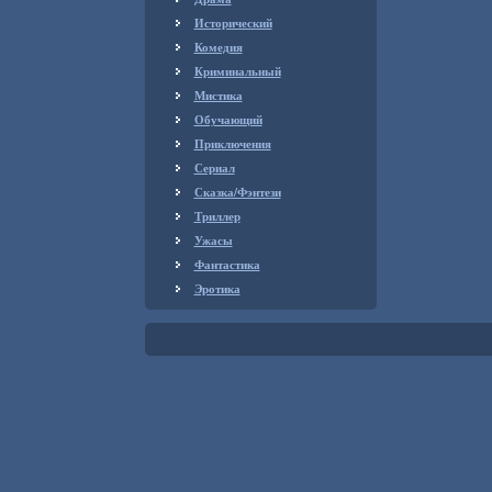
Исторический
Комедия
Криминальный
Мистика
Обучающий
Приключения
Сериал
Сказка/Фэнтези
Триллер
Ужасы
Фантастика
Эротика