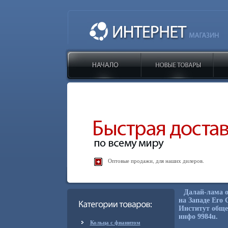
Оптовые продажи, для наших дилеров.
Далай-лама о
на Западе Его
Институт обще
инфо 9984u.
Кольца с фианитом