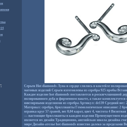
ом
антоми
етка
925
ом
м
Серьги Hot diamonds Луна и сердце слились в коктейле полиров
матовых изделий Серьги изготовлены из серебра 925 пробы Вста
Каждое изделие hot diamonds поставляется в росквгчлшошной де
полированного дуба и фирменном пакете, а также комплектуется 
ювелирными изделиями из серебра Артикул: de139 Средний вес: 2
Материал: серебро, бриллианты Гeммологическое описание: 2 б
огранка круг 57 граней, вес 0,04 карат, цвет 4, чистота 4 Визитна
— настоящие бриллианты в каждом изделии Преимуществом изде
является их дизайн Традиционно, английская школа дизайна счи
мире Дизайн-ателье hot diamonds известно далеко за пределами 