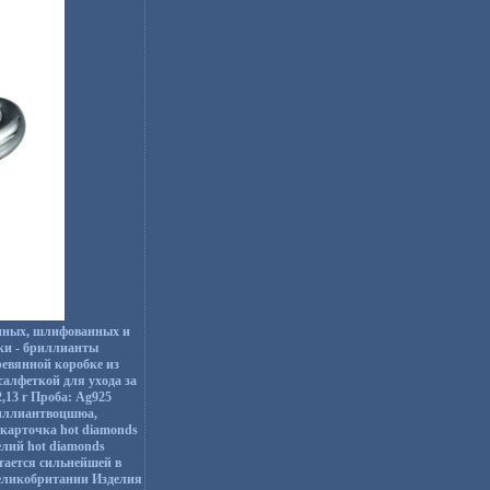
анных, шлифованных и
вки - бриллианты
ревянной коробке из
салфеткой для ухода за
,13 г Проба: Ag925
риллиантвоцшюа,
я карточка hot diamonds
лий hot diamonds
тается сильнейшей в
Великобритании Изделия