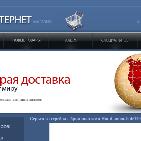
одажи, для наших дилеров.
Серьги из серебра с бриллиантами Hot diamonds de139
ом