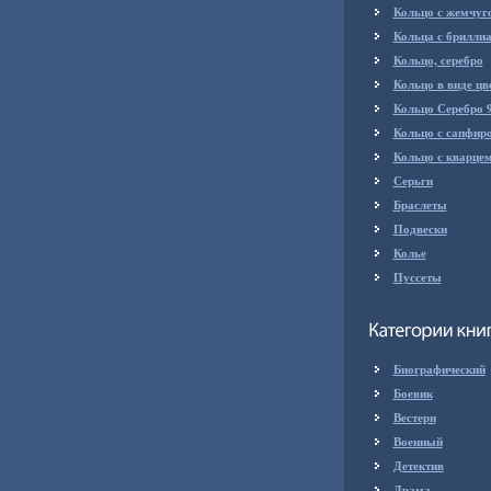
Кольцо с жемчуг
Кольца с брилли
Кольцо, серебро
Кольцо в виде цв
Кольцо Серебро 
Кольцо с сапфир
Кольцо с кварце
Серьги
Браслеты
Подвески
Колье
Пуссеты
Биографический
Боевик
Вестерн
Военный
Детектив
Драма