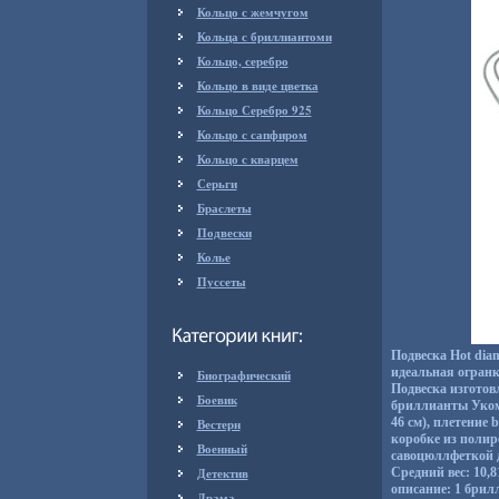
Кольцо с жемчугом
Кольца с бриллиантоми
Кольцо, серебро
Кольцо в виде цветка
Кольцо Серебро 925
Кольцо с сапфиром
Кольцо с кварцем
Серьги
Браслеты
Подвески
Колье
Пуссеты
Подвеска Hot di
идеальная огранк
Биографический
Подвеска изготов
Боевик
бриллианты Укомп
46 см), плетение
Вестерн
коробке из полир
Военный
савоцюллфеткой д
Детектив
Средний вес: 10,
описание: 1 брилл
Драма