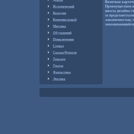
Визитная карточ
Исторический
Преимуществом из
школа дизайна сч
Комедия
за пределавттьтм
Криминальный
лаконичностью, 
запоминающийся 
Мистика
Обучающий
Приключения
Сериал
Сказка/Фэнтези
Триллер
Ужасы
Фантастика
Эротика