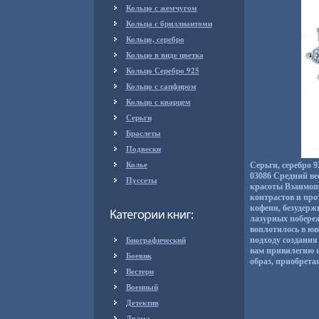
Кольцо с жемчугом
Кольца с бриллиантоми
Кольцо, серебро
Кольцо в виде цветка
Кольцо Серебро 925
Кольцо с сапфиром
Кольцо с кварцем
Серьги
Браслеты
Подвески
Колье
Серьги, серебро 
03086 Средний ве
Пуссеты
красоты Взаимопр
контрастов и про
кофеин, безудерж
лазурных побереж
воплотилось в ю
Биографический
подходу создани
вам привилегию и
Боевик
образ, приобретая
Вестерн
Военный
Детектив
Драма