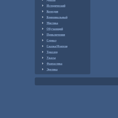
Исторический
Комедия
Криминальный
Мистика
Обучающий
Приключения
Сериал
Сказка/Фэнтези
Триллер
Ужасы
Фантастика
Эротика