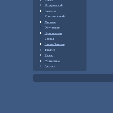
Исторический
Комедия
Криминальный
Мистика
Обучающий
Приключения
Сериал
Сказка/Фэнтези
Триллер
Ужасы
Фантастика
Эротика