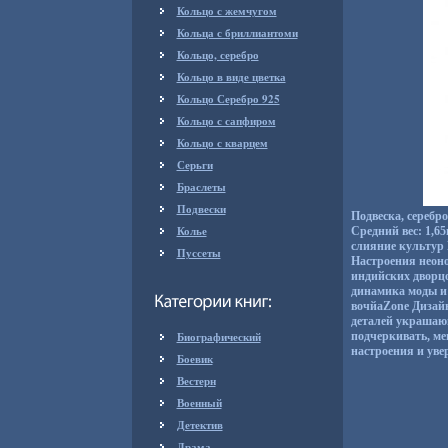
Кольцо с жемчугом
Кольца с бриллиантоми
Кольцо, серебро
Кольцо в виде цветка
Кольцо Серебро 925
Кольцо с сапфиром
Кольцо с кварцем
Серьги
Браслеты
Подвески
Подвеска, серебр
Колье
Средний вес: 1,6
слияние культур 
Пуссеты
Настроения неоно
индийских дворц
динамика моды и 
вочйаZone Дизай
деталей украшаю
Биографический
подчеркивать, ме
настроения и увер
Боевик
Вестерн
Военный
Детектив
Драма