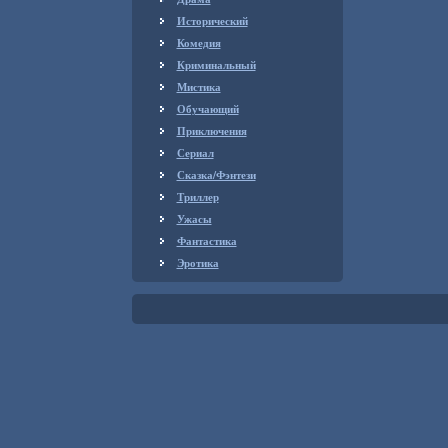
Исторический
Комедия
Криминальный
Мистика
Обучающий
Приключения
Сериал
Сказка/Фэнтези
Триллер
Ужасы
Фантастика
Эротика