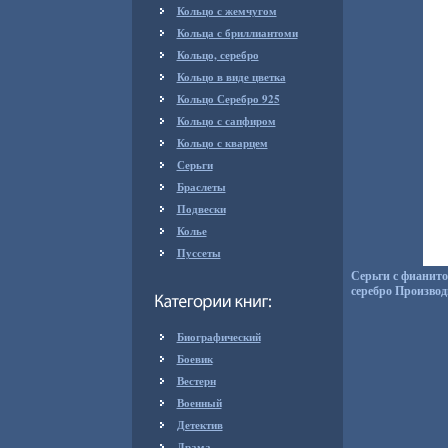
Кольцо с жемчугом
Кольца с бриллиантоми
Кольцо, серебро
Кольцо в виде цветка
Кольцо Серебро 925
Кольцо с сапфиром
Кольцо с кварцем
Серьги
Браслеты
Подвески
Колье
Пуссеты
Серьги с фианито
серебро Производ
Биографический
Боевик
Вестерн
Военный
Детектив
Драма