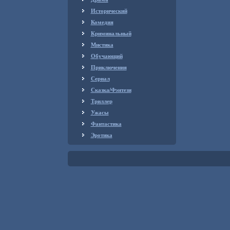
Исторический
Комедия
Криминальный
Мистика
Обучающий
Приключения
Сериал
Сказка/Фэнтези
Триллер
Ужасы
Фантастика
Эротика