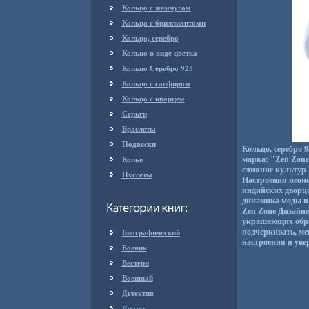
Кольцо с жемчугом
Кольца с бриллиантоми
Кольцо, серебро
Кольцо в виде цветка
Кольцо Серебро 925
Кольцо с сапфиром
Кольцо с кварцем
Серьги
Браслеты
Подвески
Кольцо, серебро 9
Колье
марка: "Zen Zone
слияние культур 
Пуссеты
Настроения неоно
индийских дворц
динамика моды и 
Zen Zone Дизайне
украшающих обра
Биографический
подчеркивать, ме
настроения и увер
Боевик
Вестерн
Военный
Детектив
Драма