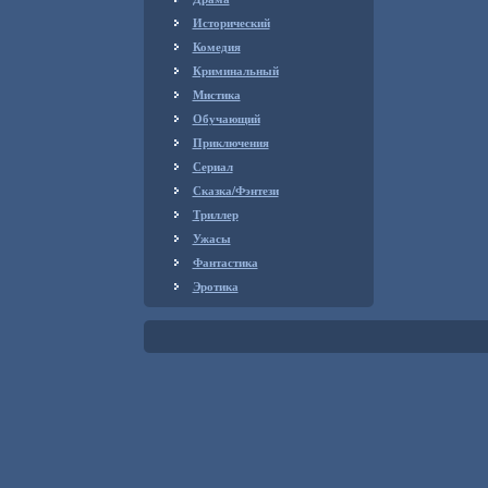
Исторический
Комедия
Криминальный
Мистика
Обучающий
Приключения
Сериал
Сказка/Фэнтези
Триллер
Ужасы
Фантастика
Эротика