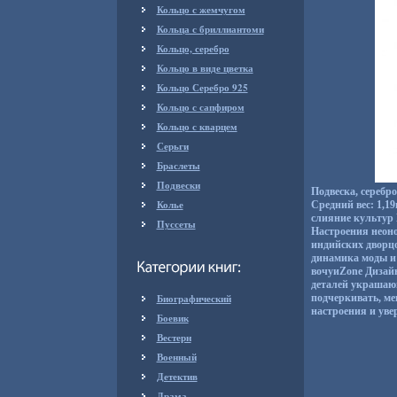
Кольцо с жемчугом
Кольца с бриллиантоми
Кольцо, серебро
Кольцо в виде цветка
Кольцо Серебро 925
Кольцо с сапфиром
Кольцо с кварцем
Серьги
Браслеты
Подвески
Подвеска, серебр
Колье
Средний вес: 1,1
слияние культур 
Пуссеты
Настроения неоно
индийских дворц
динамика моды и 
вочуиZone Дизай
деталей украшаю
Биографический
подчеркивать, ме
настроения и увер
Боевик
Вестерн
Военный
Детектив
Драма