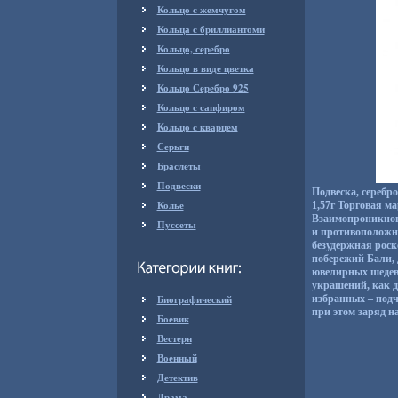
Кольцо с жемчугом
Кольца с бриллиантоми
Кольцо, серебро
Кольцо в виде цветка
Кольцо Серебро 925
Кольцо с сапфиром
Кольцо с кварцем
Серьги
Браслеты
Подвески
Подвеска, серебр
Колье
1,57г Торговая м
Взаимопроникнове
Пуссеты
и противоположно
безудержная рос
побережий Бали, 
ювелирных шедев
украшений, как 
Биографический
избранных – подч
при этом заряд на
Боевик
Вестерн
Военный
Детектив
Драма