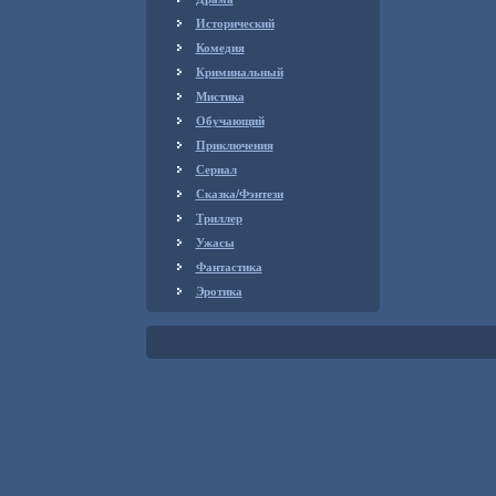
Исторический
Комедия
Криминальный
Мистика
Обучающий
Приключения
Сериал
Сказка/Фэнтези
Триллер
Ужасы
Фантастика
Эротика