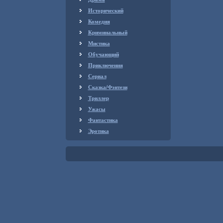
Исторический
Комедия
Криминальный
Мистика
Обучающий
Приключения
Сериал
Сказка/Фэнтези
Триллер
Ужасы
Фантастика
Эротика