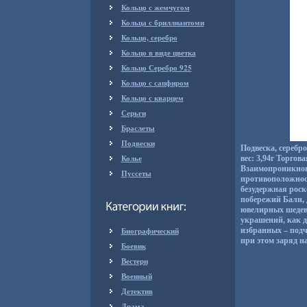
Кольцо с жемчугом
Кольца с бриллиантоми
Кольцо, серебро
Кольцо в виде цветка
Кольцо Серебро 925
Кольцо с сапфиром
Кольцо с кварцем
Серьги
Браслеты
Подвески
Подвеска, серебр
Колье
вес: 3,94г Торго
Взаимопроникнове
Пуссеты
противоположност
безудержная рос
побережий Бали, 
ювелирных шедев
украшений, как 
Биографический
избранных – подч
при этом заряд на
Боевик
Вестерн
Военный
Детектив
Драма