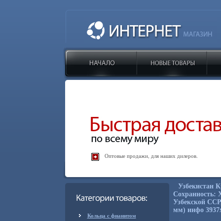
Оптовые продажи, для наших дилеров.
Узбекистан К
Сохранность: 
Узбекской ССР,
мм) инфо 3937
Кольца с фианитом