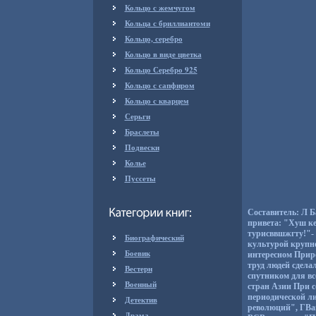
Кольцо с жемчугом
Кольца с бриллиантоми
Кольцо, серебро
Кольцо в виде цветка
Кольцо Серебро 925
Кольцо с сапфиром
Кольцо с кварцем
Серьги
Браслеты
Подвески
Колье
Пуссеты
Составитель: Л Б
привета: "Хуш ке
турисввшжгту!"- 
Биографический
культурой крупне
Боевик
интересном Приро
труд людей сдела
Вестерн
спутником для вс
Военный
стран Азии При 
периодической ли
Детектив
революций", ГВам
Драма