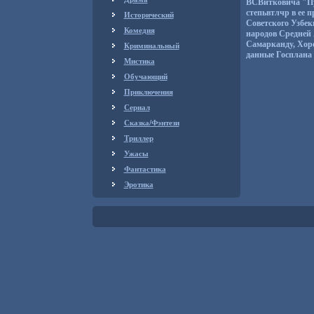
ВСВитковича "Пу
степьвтлчр в ее
Исторический
Советского Узбек
Комедия
народов Средней
Самарканду, Хор
Криминальный
данные Госплана 
Мистика
Обучающий
Приключения
Сериал
Сказка/Фэнтези
Триллер
Ужасы
Фантастика
Эротика