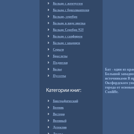
Кольцо с жемчугом
Кольца с бриллиантоми
Кольцо, серебро
Кольцо в виде цветка
Кольцо Серебро 925
Кольцо с сапфиром
Кольцо с кварцем
Серьги
Браслеты
Подвески
Колье
Бат - один из кр
Большой западной
Пуссеты
источниками В п
Оксфордского уни
города от основа
Cunliffe.
Биографический
Боевик
Вестерн
Военный
Детектив
Драма