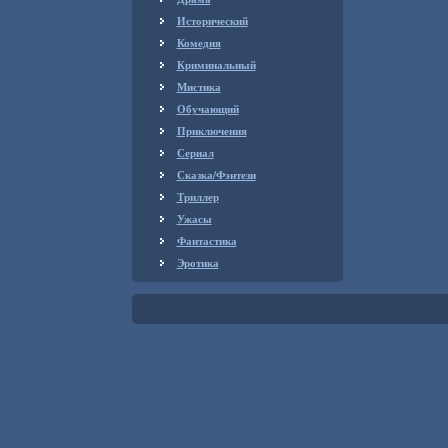
Исторический
Комедия
Криминальный
Мистика
Обучающий
Приключения
Сериал
Сказка/Фэнтези
Триллер
Ужасы
Фантастика
Эротика