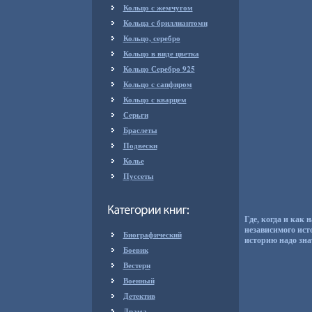
Кольцо с жемчугом
Кольца с бриллиантоми
Кольцо, серебро
Кольцо в виде цветка
Кольцо Серебро 925
Кольцо с сапфиром
Кольцо с кварцем
Серьги
Браслеты
Подвески
Колье
Пуссеты
Где, когда и как
независимого ист
Биографический
историю надо зна
Боевик
Вестерн
Военный
Детектив
Драма