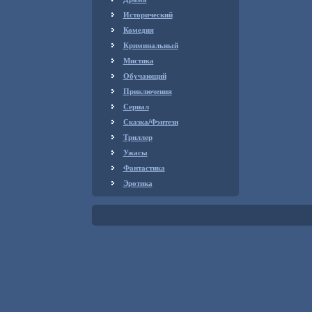
Исторический
Комедия
Криминальный
Мистика
Обучающий
Приключения
Сериал
Сказка/Фэнтези
Триллер
Ужасы
Фантастика
Эротика