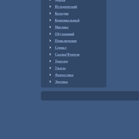
Исторический
Комедия
Криминальный
Мистика
Обучающий
Приключения
Сериал
Сказка/Фэнтези
Триллер
Ужасы
Фантастика
Эротика