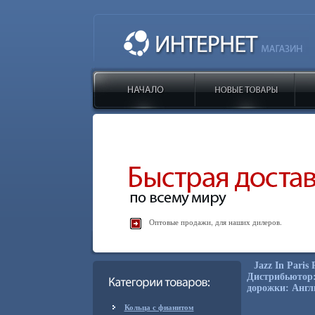
Оптовые продажи, для наших дилеров.
Jazz In Pari
Дистрибьютор: 
дорожки: Англи
Кольца с фианитом