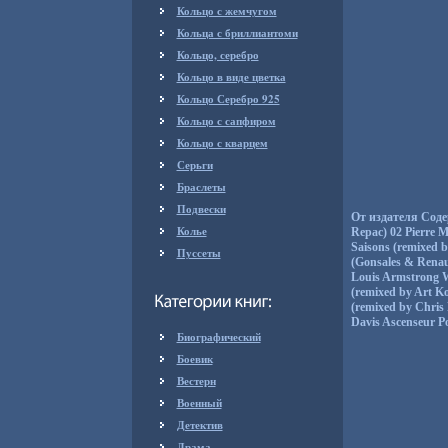
Кольцо с жемчугом
Кольца с бриллиантоми
Кольцо, серебро
Кольцо в виде цветка
Кольцо Серебро 925
Кольцо с сапфиром
Кольцо с кварцем
Серьги
Браслеты
Подвески
От издателя Содер
Колье
Repac) 02 Pierre M
Saisons (remixed 
Пуссеты
(Gonsales & Renau
Louis Armstrong W
(remixed by Art K
(remixed by Chris
Davis Ascenseur P
Биографический
Боевик
Вестерн
Военный
Детектив
Драма