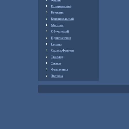
Исторический
Комедия
Криминальный
Мистика
Обучающий
Приключения
Сериал
Сказка/Фэнтези
Триллер
Ужасы
Фантастика
Эротика