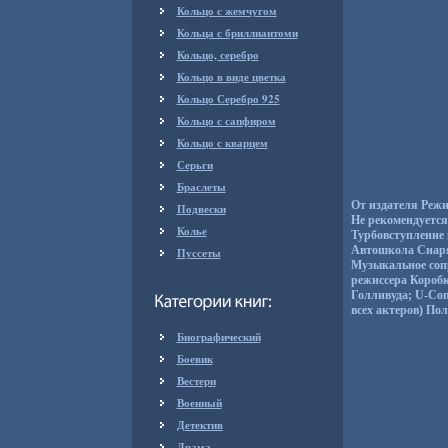
Кольцо с жемчугом
Кольца с бриллиантоми
Кольцо, серебро
Кольцо в виде цветка
Кольцо Серебро 925
Кольцо с сапфиром
Кольцо с кварцем
Серьги
Браслеты
От издателя Реж
Подвески
Не рекомендуетс
Колье
Турбовступление
Автошкола Снаря
Пуссеты
Музыкальное соп
режиссера Короб
Голливуда; U-Con
всех актеров) Пол
Биографический
Боевик
Вестерн
Военный
Детектив
Драма