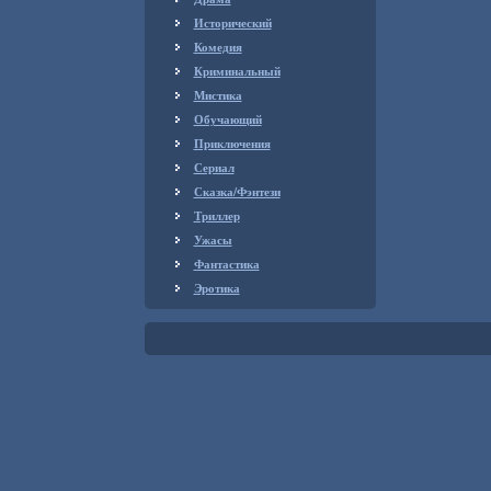
Исторический
Комедия
Криминальный
Мистика
Обучающий
Приключения
Сериал
Сказка/Фэнтези
Триллер
Ужасы
Фантастика
Эротика