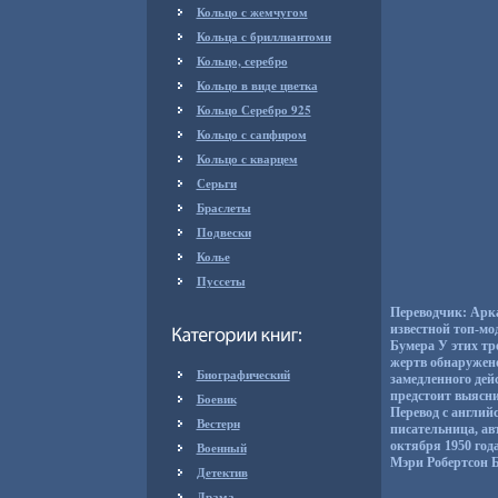
Кольцо с жемчугом
Кольца с бриллиантоми
Кольцо, серебро
Кольцо в виде цветка
Кольцо Серебро 925
Кольцо с сапфиром
Кольцо с кварцем
Серьги
Браслеты
Подвески
Колье
Пуссеты
Переводчик: Арка
известной топ-мо
Бумера У этих тр
жертв обнаружено
Биографический
замедленного дей
предстоит выясн
Боевик
Перевод с англий
Вестерн
писательница, ав
октября 1950 год
Военный
Мэри Робертсон Б
Детектив
Драма