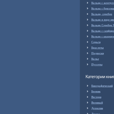
Кольцо с жемчуг
Кольца с брилли
Кольцо, серебро
Кольцо в виде цв
Кольцо Серебро 
Кольцо с сапфир
Кольцо с кварце
Серьги
Браслеты
Подвески
Колье
Пуссеты
Биографический
Боевик
Вестерн
Военный
Детектив
Драма