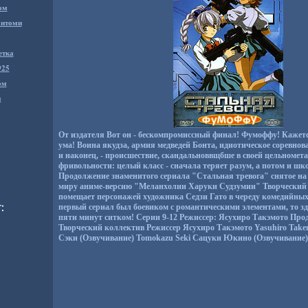
ом
антоми
етка
925
ом
м
От издателя Вот он - бескомпромиссный финал! Фумоффу! Кажется,
ума! Воина якудза, армия медведей Бонта, идиотическое соревнов
и наконец, - происшествие, скандальноввщбше в своей цельномет
фривольности: целый класс - сначала теряет разум, а потом и ш
Продолжение знаменитого сериала "Стальная тревога" снятое на
миру аниме-версию "Меланхолии Харуки Судзумии" Творческий
помещает персонажей художника Седзи Гато в череду комедийных 
первый сериал был боевиком с романтическими элементами, то зде
пяти минут ситком! Серии 9-12 Режиссер: Ясухиро Такэмото Про
Творческий коллектив Режиссер Ясухиро Такэмото Yasuhiro Tak
Сэки (Озвучивание) Tomokazu Seki Сацуки Юкино (Озвучивание) 