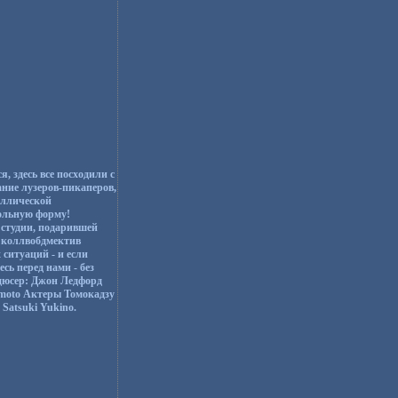
 здесь все посходили с
ание лузеров-пикаперов,
аллической
кольную форму!
 студии, подарившей
 коллвобдмектив
ситуаций - и если
сь перед нами - без
дюсер: Джон Ледфорд
emoto Актеры Томокадзу
Satsuki Yukino.