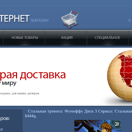
одажи, для наших дилеров.
Стальная тревога: Фумоффу Диск 3 Сериал: Стальная
6444q.
ом