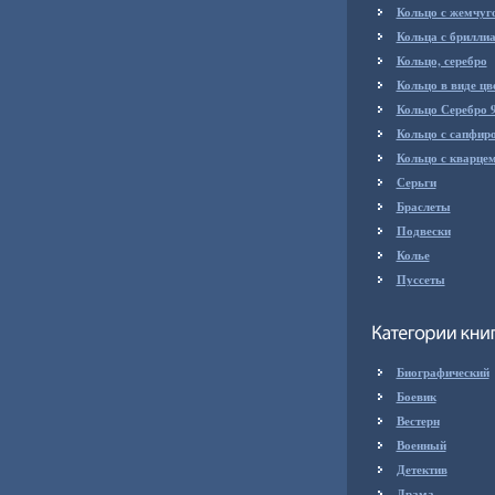
Кольцо с жемчуг
Кольца с брилли
Кольцо, серебро
Кольцо в виде цв
Кольцо Серебро 
Кольцо с сапфир
Кольцо с кварце
Серьги
Браслеты
Подвески
Колье
Пуссеты
Биографический
Боевик
Вестерн
Военный
Детектив
Драма