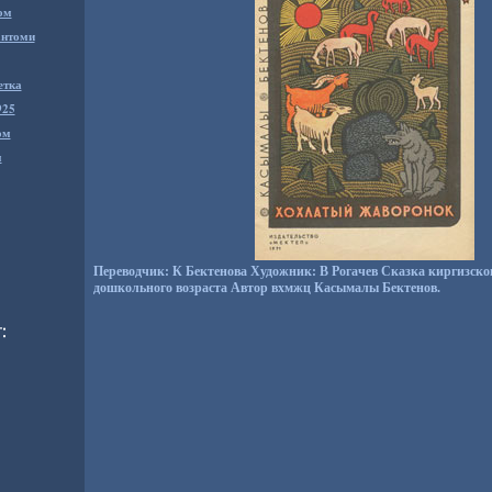
ом
антоми
етка
925
ом
м
Переводчик: К Бектенова Художник: В Рогачев Сказка киргизског
дошкольного возраста Автор вхмжц Касымалы Бектенов.