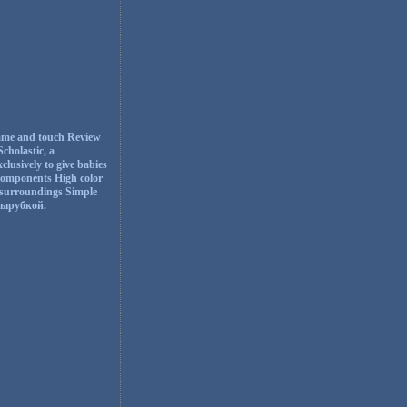
 name and touch Review
cholastic, a
lusively to give babies
 components High color
d surroundings Simple
 вырубкой.