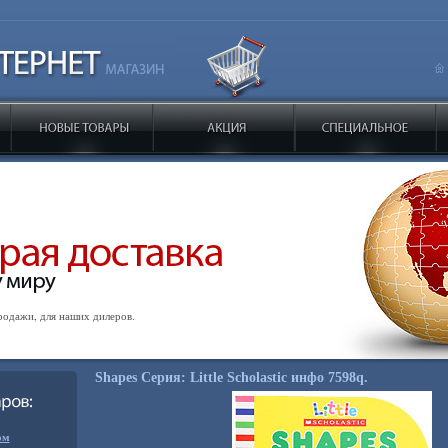
одажи, для наших дилеров.
Shapes Серия: Little Scholastic инфо 7598q.
ом