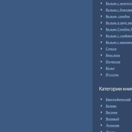
Кольцо с жемчуг
Кольца с брилли
Кольцо, серебро
Кольцо в виде цв
Кольцо Серебро 
Кольцо с сапфир
Кольцо с кварце
Серьги
Браслеты
Подвески
Колье
Пуссеты
Биографический
Боевик
Вестерн
Военный
Детектив
Драма