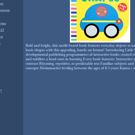
ом
антоми
етка
925
ом
м
Bold and bright, this tactile board book features everyday objects to
basic shapes with this appealing, hands-on format! Introducing Little S
developmental publishing programввчсз of interactive books created exc
and toddlers a head start in learning Every book features: Interactive
contrast Rhyming, repetitive, or predictable text Familiar subjects an
concepts Distinвоагйct leveling between the ages of 0-3 years Книга с