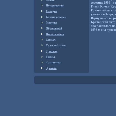
середине 1980 - х
Исторический
Гленн Клоуз (Кру
Гринвиче (штат К
Комедия
училась в Заире, 
Криминальный
Вернувшись в Гри
Британская актри
Мистика
она появилась на 
Обучающий
1956-м она присо
Приключения
Сериал
Сказка/Фэнтези
Триллер
Ужасы
Фантастика
Эротика