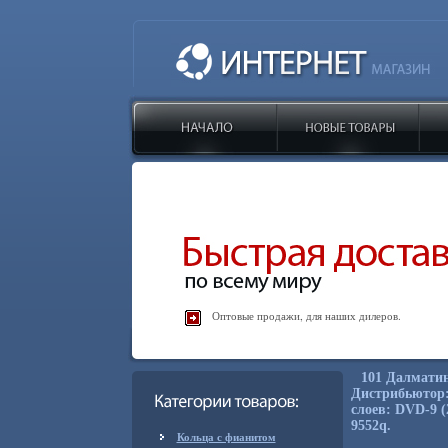
Оптовые продажи, для наших дилеров.
101 Далматин
Дистрибьютор:
слоев: DVD-9 
9552q.
Кольца с фианитом