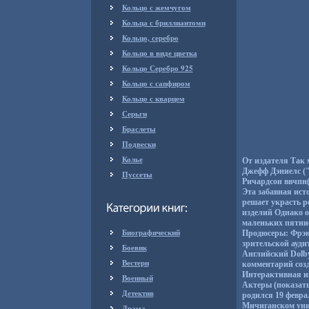
Кольцо с жемчугом
Кольца с бриллиантоми
Кольцо, серебро
Кольцо в виде цветка
Кольцо Серебро 925
Кольцо с сапфиром
Кольцо с кварцем
Серьги
Браслеты
Подвески
Колье
От издателя Так 
Джефф Дэниелс ("
Пуссеты
Ричардсон ввчпн
Эта забавная ист
решает украсть р
изделий Однако он
маленьких пятнис
Биографический
Продюсеры: Фрэн
зрительской ауд
Боевик
Английский Dolby
Вестерн
комментарий соз
Интерактивная иг
Военный
Актеры (показать
Детектив
родился 19 февра
Мичиганском унив
Драма