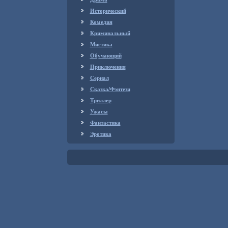
Исторический
Комедия
Криминальный
Мистика
Обучающий
Приключения
Сериал
Сказка/Фэнтези
Триллер
Ужасы
Фантастика
Эротика