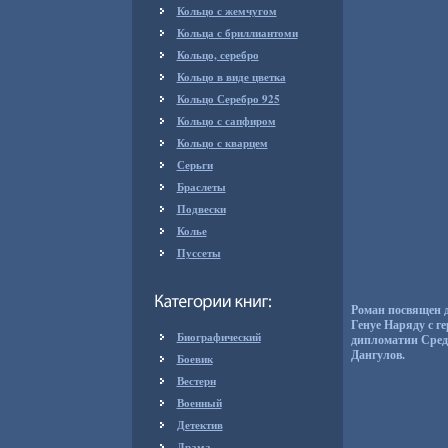
Кольцо с жемчугом
Кольца с бриллиантоми
Кольцо, серебро
Кольцо в виде цветка
Кольцо Серебро 925
Кольцо с сапфиром
Кольцо с кварцем
Серьги
Браслеты
Подвески
Колье
Пуссеты
Роман посвящен д
Генуе Наряду с г
Биографический
дипломатии Сред
Дангулов.
Боевик
Вестерн
Военный
Детектив
Драма