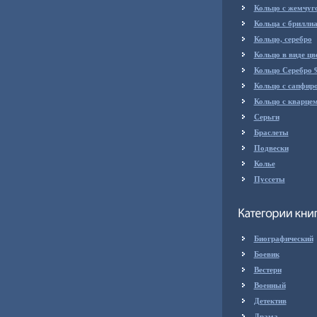
Кольцо с жемчуг
Кольца с брилли
Кольцо, серебро
Кольцо в виде цв
Кольцо Серебро 
Кольцо с сапфир
Кольцо с кварце
Серьги
Браслеты
Подвески
Колье
Пуссеты
Биографический
Боевик
Вестерн
Военный
Детектив
Драма