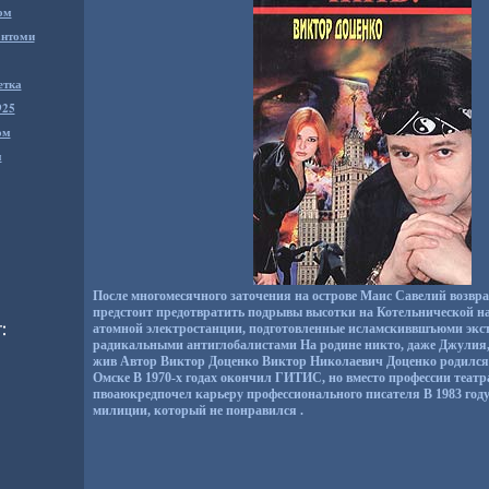
ом
антоми
етка
925
ом
м
После многомесячного заточения на острове Маис Савелий возвр
предстоит предотвратить подрывы высотки на Котельнической н
атомной электростанции, подготовленные исламскиввшъюми экс
радикальными антиглобалистами На родине никто, даже Джулия, 
жив Автор Виктор Доценко Виктор Николаевич Доценко родился 1
Омске В 1970-х годах окончил ГИТИС, но вместо профессии теат
пвоаюкредпочел карьеру профессионального писателя В 1983 году
милиции, который не понравился .