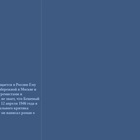
ащается в Россию Ему
абережной в Москве и
тремистами и
не знает, что Бешеный
2 апреля 1946 года в
рального критика
 он написал роман о