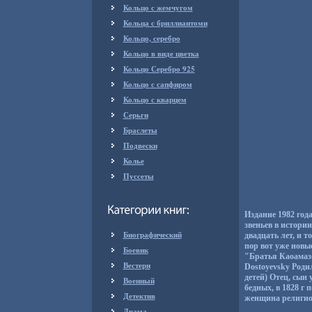
Кольцо с жемчугом
Кольца с бриллиантоми
Кольцо, серебро
Кольцо в виде цветка
Кольцо Серебро 925
Кольцо с сапфиром
Кольцо с кварцем
Серьги
Браслеты
Подвески
Колье
Пуссеты
Издание 1982 год
звеньев в истори
Биографический
двадцать лет, и т
пор вот уже новы
Боевик
"Братья Каоамазо
Вестерн
Dostoyevsky Роди
детей) Отец, сын
Военный
бедных, в 1828 г
Детектив
женщина религиоз
Драма