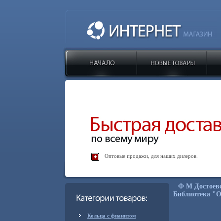
Оптовые продажи, для наших дилеров.
Ф М Достоевс
Библиотека "О
Кольца с фианитом