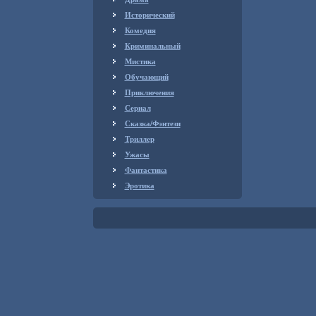
Исторический
Комедия
Криминальный
Мистика
Обучающий
Приключения
Сериал
Сказка/Фэнтези
Триллер
Ужасы
Фантастика
Эротика