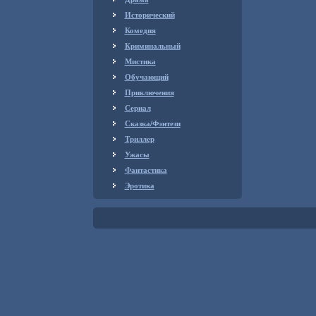
Исторический
Комедия
Криминальный
Мистика
Обучающий
Приключения
Сериал
Сказка/Фэнтези
Триллер
Ужасы
Фантастика
Эротика