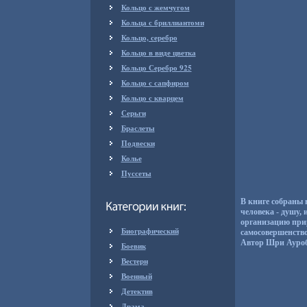
Кольцо с жемчугом
Кольца с бриллиантоми
Кольцо, серебро
Кольцо в виде цветка
Кольцо Серебро 925
Кольцо с сапфиром
Кольцо с кварцем
Серьги
Браслеты
Подвески
Колье
Пуссеты
В книге собраны
человека - душу,
организацию при
Биографический
самосовершенство
Автор Шри Ауроби
Боевик
Вестерн
Военный
Детектив
Драма