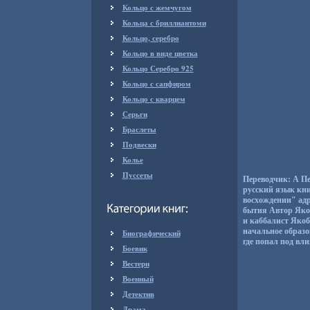
Кольцо с жемчугом
Кольца с бриллиантоми
Кольцо, серебро
Кольцо в виде цветка
Кольцо Серебро 925
Кольцо с сапфиром
Кольцо с кварцем
Серьги
Браслеты
Подвески
Колье
Пуссеты
Переводчик: А Пе
русский язык кни
восхождении" ад
бытия Автор Яко
и каббалист Якоб
начальное образо
Биографический
где попал под вли
Боевик
Вестерн
Военный
Детектив
Драма