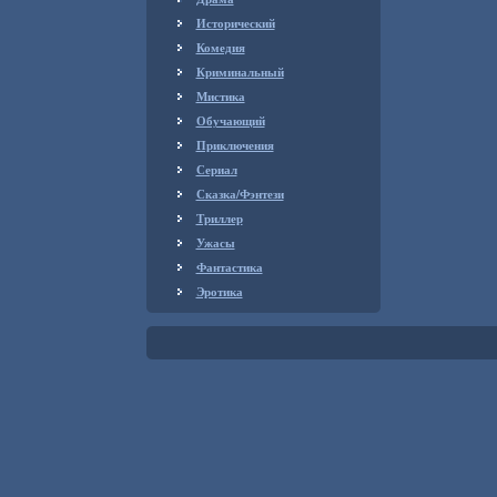
Исторический
Комедия
Криминальный
Мистика
Обучающий
Приключения
Сериал
Сказка/Фэнтези
Триллер
Ужасы
Фантастика
Эротика