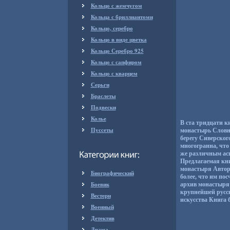
Кольцо с жемчугом
Кольца с бриллиантоми
Кольцо, серебро
Кольцо в виде цветка
Кольцо Серебро 925
Кольцо с сапфиром
Кольцо с кварцем
Серьги
Браслеты
Подвески
Колье
В ста тридцати к
Пуссеты
монастырь Словн
берегу Сиверског
многогранна, что
же различным асп
Предлагаемая кн
монастыря Авторы
Биографический
более, что им по
Боевик
архив монастыря 
крупнейшей русск
Вестерн
искусства Книга
Военный
Детектив
Драма