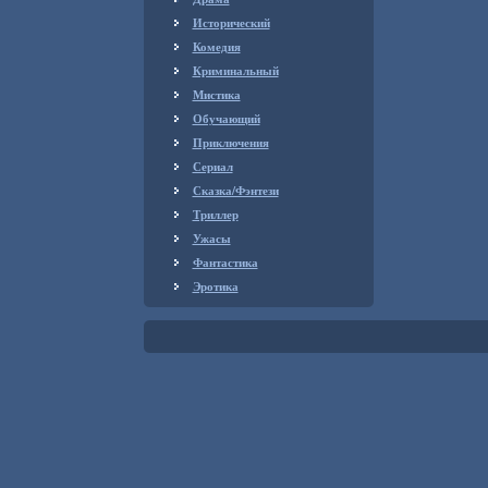
Исторический
Комедия
Криминальный
Мистика
Обучающий
Приключения
Сериал
Сказка/Фэнтези
Триллер
Ужасы
Фантастика
Эротика